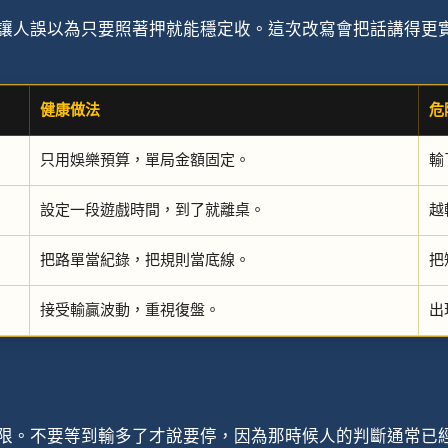
讓人誤以為只要照著押就能穩定收。這次改寫會把話講得更
健康做法
危
只用娛樂預算，單局金額固定。
輸
設定一段遊戲時間，到了就離桌。
越
把路單當紀錄，把規則當底線。
把
接受輸贏波動，重視復盤。
出
限。不要等到輸多了才說要停，因為那時候人的判斷通常已