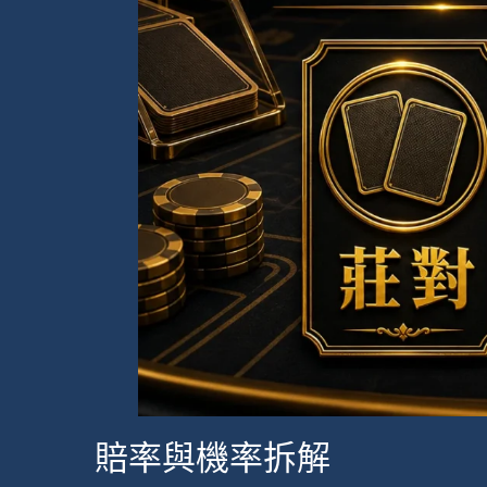
賠率與機率拆解