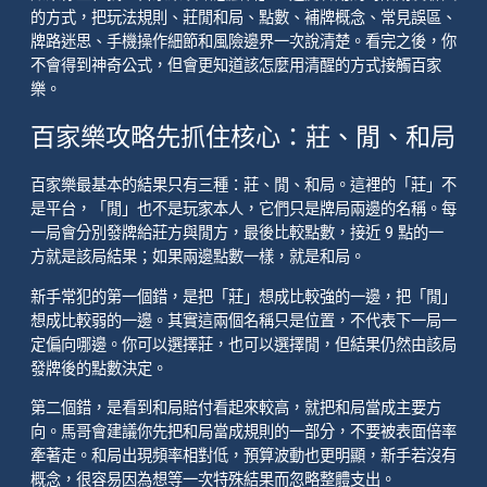
的方式，把玩法規則、莊閒和局、點數、補牌概念、常見誤區、
牌路迷思、手機操作細節和風險邊界一次說清楚。看完之後，你
不會得到神奇公式，但會更知道該怎麼用清醒的方式接觸百家
樂。
百家樂攻略先抓住核心：莊、閒、和局
百家樂最基本的結果只有三種：莊、閒、和局。這裡的「莊」不
是平台，「閒」也不是玩家本人，它們只是牌局兩邊的名稱。每
一局會分別發牌給莊方與閒方，最後比較點數，接近 9 點的一
方就是該局結果；如果兩邊點數一樣，就是和局。
新手常犯的第一個錯，是把「莊」想成比較強的一邊，把「閒」
想成比較弱的一邊。其實這兩個名稱只是位置，不代表下一局一
定偏向哪邊。你可以選擇莊，也可以選擇閒，但結果仍然由該局
發牌後的點數決定。
第二個錯，是看到和局賠付看起來較高，就把和局當成主要方
向。馬哥會建議你先把和局當成規則的一部分，不要被表面倍率
牽著走。和局出現頻率相對低，預算波動也更明顯，新手若沒有
概念，很容易因為想等一次特殊結果而忽略整體支出。