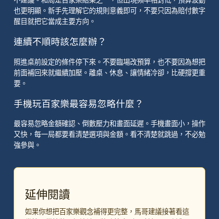
也更明顯。新手先理解它的規則意義即可，不要只因為賠付數字
醒目就把它當成主要方向。
連續不順時該怎麼辦？
照進桌前設定的條件停下來。不要臨場改預算，也不要因為想把
前面補回來就繼續加壓。離桌、休息、讓情緒冷卻，比硬撐更重
要。
手機玩百家樂最容易忽略什麼？
最容易忽略金額確認、倒數壓力和畫面延遲。手機畫面小，操作
又快，每一局都要看清楚選項與金額。看不清楚就跳過，不必勉
強參與。
延伸閱讀
如果你想把百家樂觀念補得更完整，馬哥建議接著看這