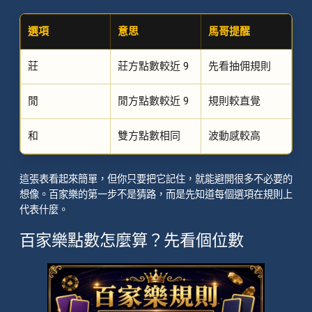
選項
意思
馬哥提醒
莊
莊方點數較近 9
先看抽佣規則
閒
閒方點數較近 9
規則較直覺
和
雙方點數相同
波動感較高
這張表看起來簡單，但你只要把它記住，就能避開很多不必要的
想像。百家樂的第一步不是猜路，而是先知道每個選項在規則上
代表什麼。
百家樂點數怎麼算？先看個位數