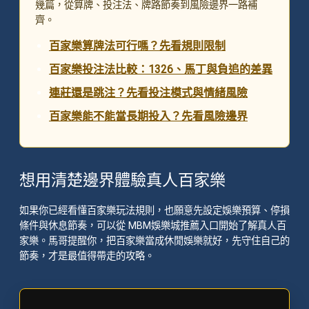
幾篇，從算牌、投注法、牌路節奏到風險邊界一路補
齊。
百家樂算牌法可行嗎？先看規則限制
百家樂投注法比較：1326、馬丁與負追的差異
連莊還是跳注？先看投注模式與情緒風險
百家樂能不能當長期投入？先看風險邊界
想用清楚邊界體驗真人百家樂
如果你已經看懂百家樂玩法規則，也願意先設定娛樂預算、停損
條件與休息節奏，可以從 MBM娛樂城推薦入口開始了解真人百
家樂。馬哥提醒你，把百家樂當成休閒娛樂就好，先守住自己的
節奏，才是最值得帶走的攻略。