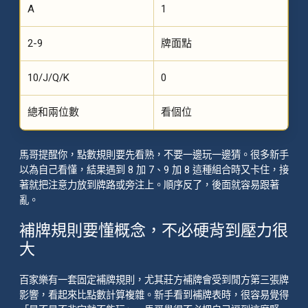
A
1
2-9
牌面點
10/J/Q/K
0
總和兩位數
看個位
馬哥提醒你，點數規則要先看熟，不要一邊玩一邊猜。很多新手
以為自己看懂，結果遇到 8 加 7、9 加 8 這種組合時又卡住，接
著就把注意力放到牌路或旁注上。順序反了，後面就容易跟著
亂。
補牌規則要懂概念，不必硬背到壓力很
大
百家樂有一套固定補牌規則，尤其莊方補牌會受到閒方第三張牌
影響，看起來比點數計算複雜。新手看到補牌表時，很容易覺得