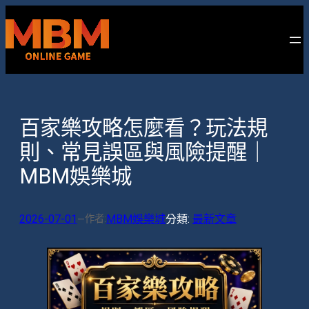
跳
至
主
要
內
容
百家樂攻略怎麼看？玩法規
則、常見誤區與風險提醒｜
MBM娛樂城
2026-07-01
MBM娛樂城
分類:
最新文章
作者:
—