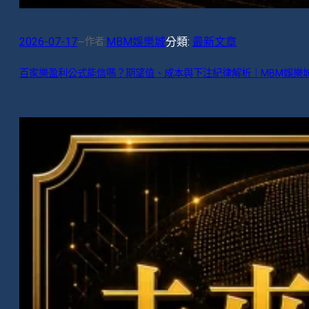
2026-07-17
MBM娛樂城
分類:
最新文章
作者:
—
百家樂盈利公式能信嗎？期望值、成本與下注紀律解析｜MBM娛樂