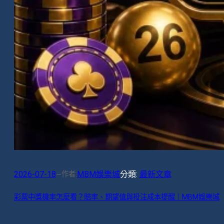
2026-07-18
MBM娛樂城
分類:
最新文章
作者:
—
彩票中獎機率怎麼看？賠率、期望值與投注成本提醒｜MBM娛樂城