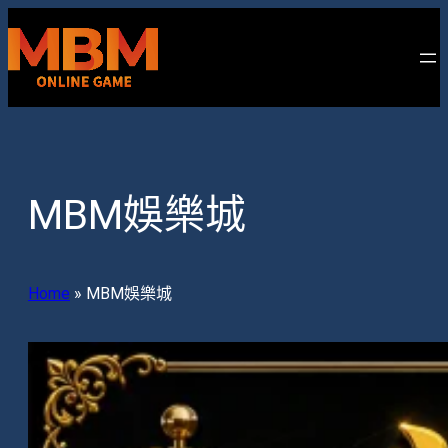
跳
至
主
要
內
容
MBM娛樂城
Home
»
MBM娛樂城