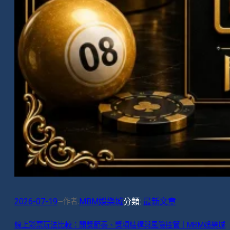
2026-07-19
MBM娛樂城
分類:
最新文章
作者:
—
線上彩票玩法比較：開獎節奏、獎項結構與風險控管｜MBM娛樂城