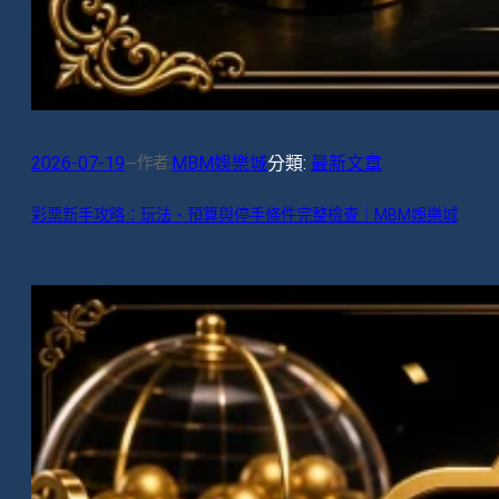
2026-07-19
MBM娛樂城
分類:
最新文章
作者:
—
彩票新手攻略：玩法、預算與停手條件完整檢查｜MBM娛樂城