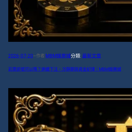
2026-07-20
MBM娛樂城
分類:
最新文章
作者:
—
彩票追號可以嗎？連續下注、冷靜期與資金紀律｜MBM娛樂城