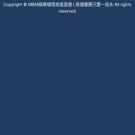
Copyright © MBM娛樂城現金版首選 | 首儲優惠只要一倍水 All rights
reserved.