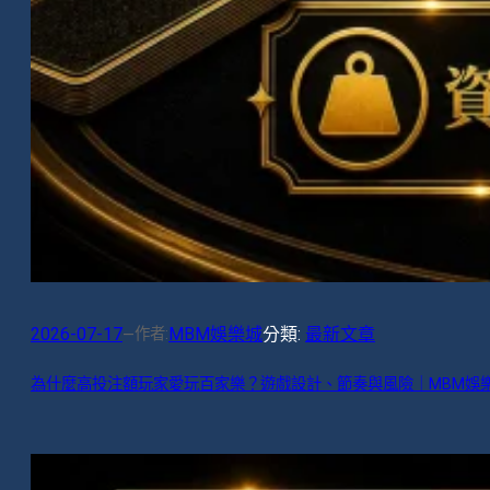
2026-07-17
MBM娛樂城
分類:
最新文章
作者:
—
為什麼高投注額玩家愛玩百家樂？遊戲設計、節奏與風險｜MBM娛