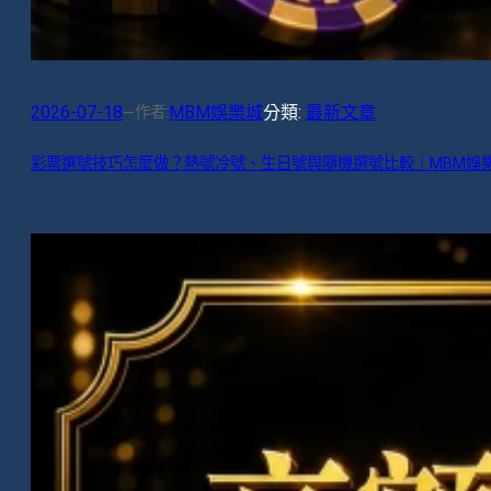
2026-07-18
MBM娛樂城
分類:
最新文章
作者:
—
彩票選號技巧怎麼做？熱號冷號、生日號與隨機選號比較｜MBM娛