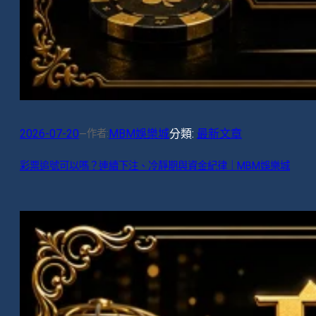
2026-07-20
MBM娛樂城
分類:
最新文章
作者:
—
彩票追號可以嗎？連續下注、冷靜期與資金紀律｜MBM娛樂城