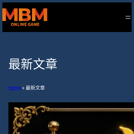
跳
至
主
要
內
容
最新文章
Home
»
最新文章