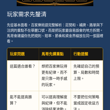
玩家需求先釐清
先從基本面看，百家樂術語完整解析：莊閒和、補牌、路單與下
注詞的重點不在華麗口號，而是把玩家最容易誤會的地方拆開。
馬哥會建議你先把規則、賠率、節奏和資金界線放在同一張圖裡
看。
玩家問題
馬哥先講重點
行動提醒
這篇適合誰看？
想把百家樂玩得
先確認自己的預
更有紀律，而不
算、局數和時間
是只靠一時手感
上限。
的玩家。
能不能提高勝
可以提高理解度
不要把任何策略
算？
與紀律，但不能
當成固定收益方
消除結果波動。
法。