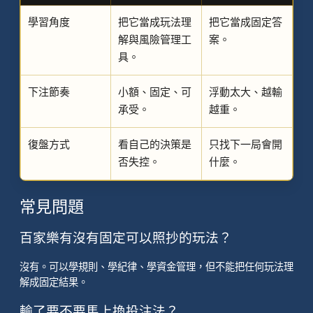
學習角度
把它當成玩法理
把它當成固定答
解與風險管理工
案。
具。
下注節奏
小額、固定、可
浮動太大、越輸
承受。
越重。
復盤方式
看自己的決策是
只找下一局會開
否失控。
什麼。
常見問題
百家樂有沒有固定可以照抄的玩法？
沒有。可以學規則、學紀律、學資金管理，但不能把任何玩法理
解成固定結果。
輸了要不要馬上換投注法？