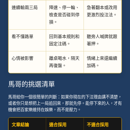
連續輸兩三局
降速、停一輪、
急著翻本或改用
檢查是否碰到停
更激烈投注法。
損。
看不懂路單
回到基本規則和
聽旁人喊牌就跟
固定注碼。
著押。
心情被影響
離桌喝水，隔天
情緒上來還繼續
再復盤。
加碼。
馬哥的挑選清單
馬哥給你一個很簡單的判斷：如果你現在的下注理由講不清楚，
或者你只是想把上一局追回來，那就先停。能停下來的人，才有
機會把百家樂維持在娛樂，而不是壓力。
文章結論
適合採用
不適合採用