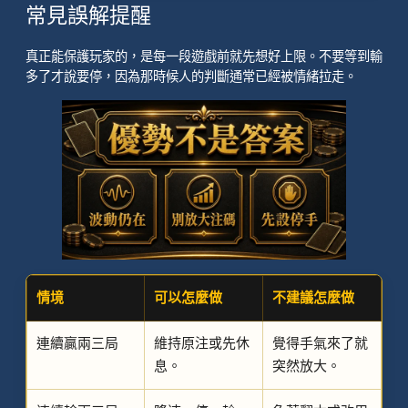
常見誤解提醒
真正能保護玩家的，是每一段遊戲前就先想好上限。不要等到輸
多了才說要停，因為那時候人的判斷通常已經被情緒拉走。
情境
可以怎麼做
不建議怎麼做
連續贏兩三局
維持原注或先休
覺得手氣來了就
息。
突然放大。