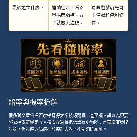
最該避免什麼？
連輸追注、看路
每段遊戲前先寫
單過度腦補、贏
下停損和停利條
了就放大注碼。
件。
賠率與機率拆解
很多舊文章會把百家樂寫得太像技巧競賽，甚至讓人誤以為只要
照著押就能穩定收。這次改寫會把話講得更實際：百家樂有策略
討論，但策略的價值在於控制失誤，不是消除風險。