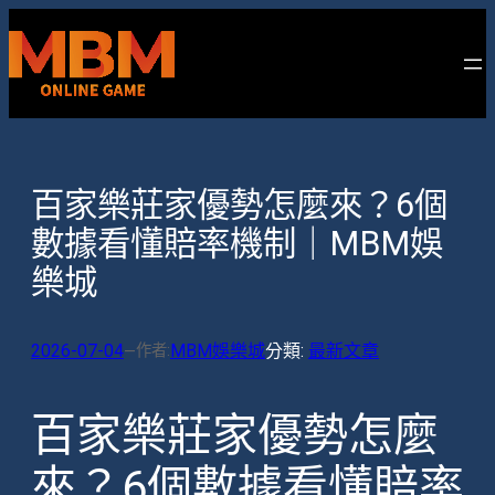
跳
至
主
要
內
容
百家樂莊家優勢怎麼來？6個
數據看懂賠率機制｜MBM娛
樂城
2026-07-04
MBM娛樂城
分類:
最新文章
作者:
—
百家樂莊家優勢怎麼
來？6個數據看懂賠率