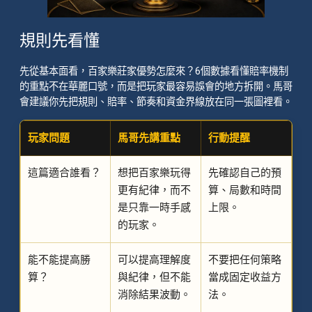
規則先看懂
先從基本面看，百家樂莊家優勢怎麼來？6個數據看懂賠率機制
的重點不在華麗口號，而是把玩家最容易誤會的地方拆開。馬哥
會建議你先把規則、賠率、節奏和資金界線放在同一張圖裡看。
玩家問題
馬哥先講重點
行動提醒
這篇適合誰看？
想把百家樂玩得
先確認自己的預
更有紀律，而不
算、局數和時間
是只靠一時手感
上限。
的玩家。
能不能提高勝
可以提高理解度
不要把任何策略
算？
與紀律，但不能
當成固定收益方
消除結果波動。
法。