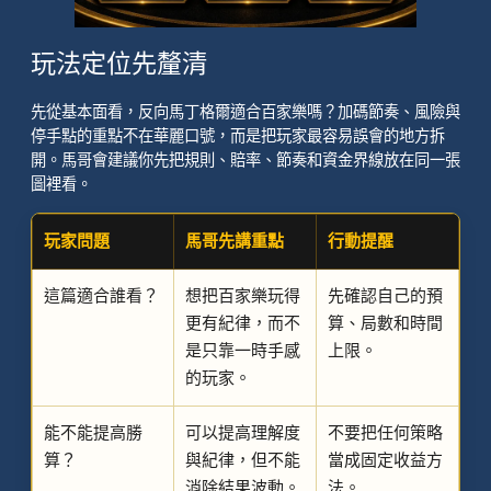
玩法定位先釐清
先從基本面看，反向馬丁格爾適合百家樂嗎？加碼節奏、風險與
停手點的重點不在華麗口號，而是把玩家最容易誤會的地方拆
開。馬哥會建議你先把規則、賠率、節奏和資金界線放在同一張
圖裡看。
玩家問題
馬哥先講重點
行動提醒
這篇適合誰看？
想把百家樂玩得
先確認自己的預
更有紀律，而不
算、局數和時間
是只靠一時手感
上限。
的玩家。
能不能提高勝
可以提高理解度
不要把任何策略
算？
與紀律，但不能
當成固定收益方
消除結果波動。
法。