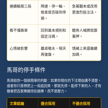
連續輸兩三局
降速、停一輪、
急著翻本或改用
檢查是否碰到停
更激烈投注法。
損。
看不懂路單
回到基本規則和
聽旁人喊牌就跟
固定注碼。
著押。
心情被影響
離桌喝水，隔天
情緒上來還繼續
再復盤。
加碼。
馬哥的停手條件
馬哥給你一個很簡單的判斷：如果你現在的下注理由講不清楚，
或者你只是想把上一局追回來，那就先停。能停下來的人，才有
機會把百家樂維持在娛樂，而不是壓力。
文章結論
適合採用
不適合採用