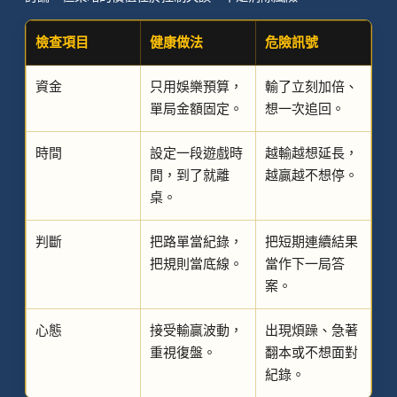
檢查項目
健康做法
危險訊號
資金
只用娛樂預算，
輸了立刻加倍、
單局金額固定。
想一次追回。
時間
設定一段遊戲時
越輸越想延長，
間，到了就離
越贏越不想停。
桌。
判斷
把路單當紀錄，
把短期連續結果
把規則當底線。
當作下一局答
案。
心態
接受輸贏波動，
出現煩躁、急著
重視復盤。
翻本或不想面對
紀錄。