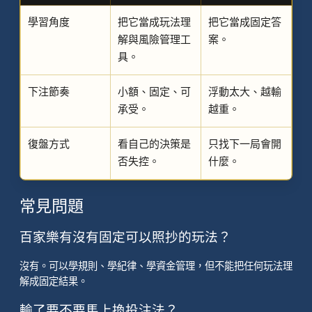
學習角度
把它當成玩法理
把它當成固定答
解與風險管理工
案。
具。
下注節奏
小額、固定、可
浮動太大、越輸
承受。
越重。
復盤方式
看自己的決策是
只找下一局會開
否失控。
什麼。
常見問題
百家樂有沒有固定可以照抄的玩法？
沒有。可以學規則、學紀律、學資金管理，但不能把任何玩法理
解成固定結果。
輸了要不要馬上換投注法？