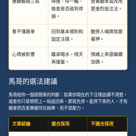
連續輸兩三局
降速、停一輪、
急著翻本或改用
檢查是否碰到停
更激烈投注法。
損。
看不懂路單
回到基本規則和
聽旁人喊牌就跟
固定注碼。
著押。
心情被影響
離桌喝水，隔天
情緒上來還繼續
再復盤。
加碼。
馬哥的選法建議
馬哥給你一個很簡單的判斷：如果你現在的下注理由講不清楚，
或者你只是想把上一局追回來，那就先停。能停下來的人，才有
機會把百家樂維持在娛樂，而不是壓力。
文章結論
適合採用
不適合採用