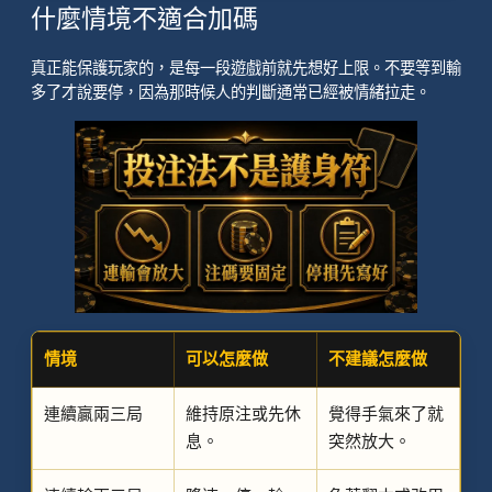
什麼情境不適合加碼
真正能保護玩家的，是每一段遊戲前就先想好上限。不要等到輸
多了才說要停，因為那時候人的判斷通常已經被情緒拉走。
情境
可以怎麼做
不建議怎麼做
連續贏兩三局
維持原注或先休
覺得手氣來了就
息。
突然放大。