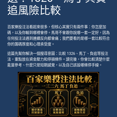
追風險比較
百家樂投注法看起來很多，但核心其實只有兩件事：你怎麼加
碼，以及你輸到哪裡會停。馬哥不會跟你說哪一套一定好，因為
任何投注法遇到連續反向都會痛；我們要看的是哪一套比較符合
你的籌碼厚度和心理承受度。
這篇先幫你解決一個搜尋意圖：比較 1326、馬丁、負追等投注
法，重點放在資金壓力和停損條件。讀完後，你會比較清楚什麼
能當參考、什麼只是短期感覺，以及自己該設哪條停手線。