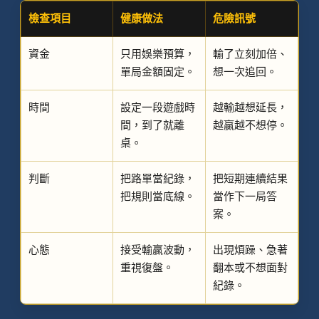
檢查項目
健康做法
危險訊號
資金
只用娛樂預算，
輸了立刻加倍、
單局金額固定。
想一次追回。
時間
設定一段遊戲時
越輸越想延長，
間，到了就離
越贏越不想停。
桌。
判斷
把路單當紀錄，
把短期連續結果
把規則當底線。
當作下一局答
案。
心態
接受輸贏波動，
出現煩躁、急著
重視復盤。
翻本或不想面對
紀錄。