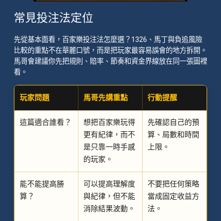
常見投注法定位
先從基本面看，百家樂投注法怎麼選？1326、馬丁與負追風險
比較的重點不在華麗口號，而是把玩家最容易誤會的地方拆開。
馬哥會建議你先把規則、賠率、節奏和資金界線放在同一張圖裡
看。
玩家問題
馬哥先講重點
行動提醒
這篇適合誰看？
想把百家樂玩得
先確認自己的預
更有紀律，而不
算、局數和時間
是只靠一時手感
上限。
的玩家。
能不能提高勝
可以提高理解度
不要把任何策略
算？
與紀律，但不能
當成固定收益方
消除結果波動。
法。