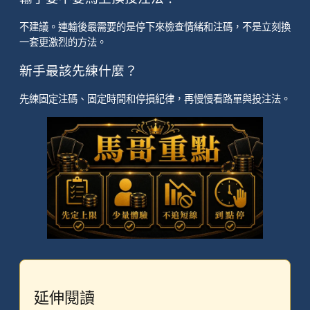
不建議。連輸後最需要的是停下來檢查情緒和注碼，不是立刻換
一套更激烈的方法。
新手最該先練什麼？
先練固定注碼、固定時間和停損紀律，再慢慢看路單與投注法。
延伸閱讀