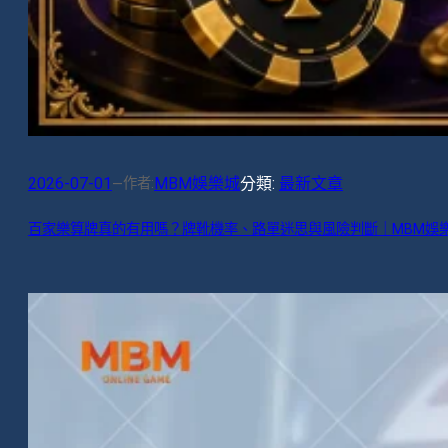
2026-07-01
MBM娛樂城
分類:
最新文章
作者:
—
百家樂算牌真的有用嗎？牌靴機率、路單迷思與風險判斷｜MBM娛