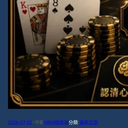
2026-07-02
MBM娛樂城
分類:
最新文章
作者:
—