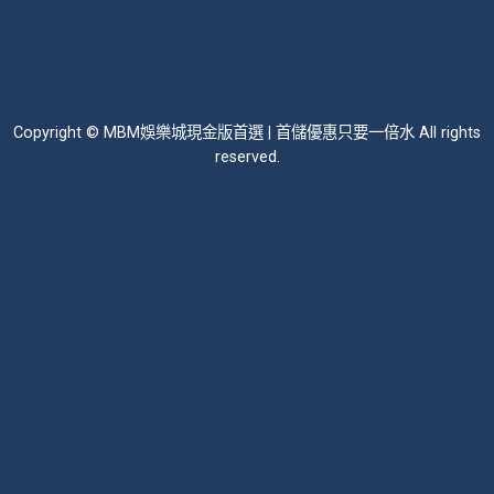
Copyright © MBM娛樂城現金版首選 | 首儲優惠只要一倍水 All rights
reserved.