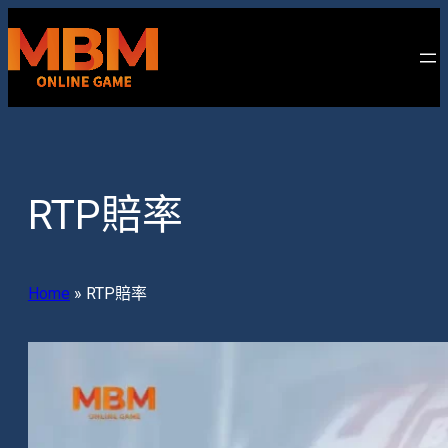
跳
至
主
要
內
容
RTP賠率
Home
»
RTP賠率