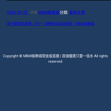
2026-05-02
MBM娛樂城
分類:
最新文章
作者:
—
電子遊戲怎麼選：RTP、波動性與試玩檢查｜MBM娛樂城
Copyright © MBM娛樂城現金版首選 | 首儲優惠只要一倍水 All rights
reserved.