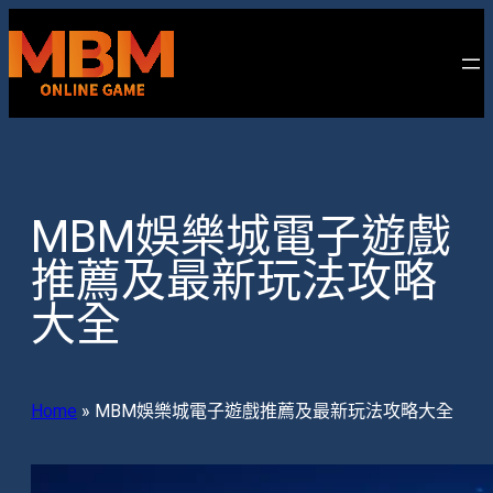
跳
至
主
要
內
容
MBM娛樂城電子遊戲
推薦及最新玩法攻略
大全
Home
»
MBM娛樂城電子遊戲推薦及最新玩法攻略大全