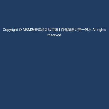
Copyright © MBM娛樂城現金版首選 | 首儲優惠只要一倍水 All rights
reserved.