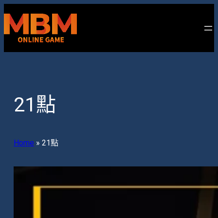
跳
至
主
要
內
容
21點
Home
»
21點