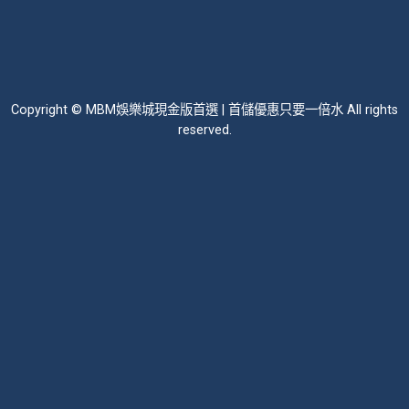
Copyright © MBM娛樂城現金版首選 | 首儲優惠只要一倍水 All rights
reserved.