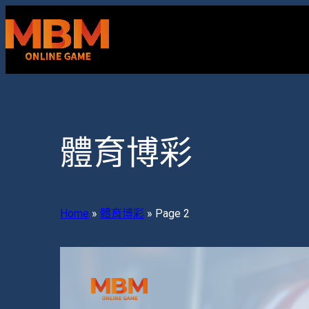
跳
至
主
要
內
容
體育博彩
Home
»
體育博彩
»
Page 2