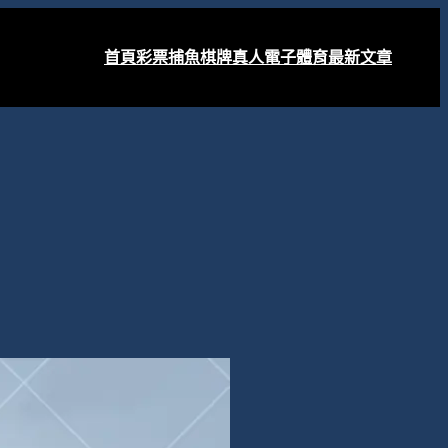
首頁
彩票
捕魚
棋牌
真人
電子
體育
最新文章