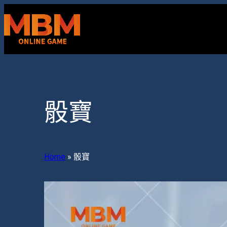
跳
至
主
要
內
容
骰寶
Home
»
骰寶