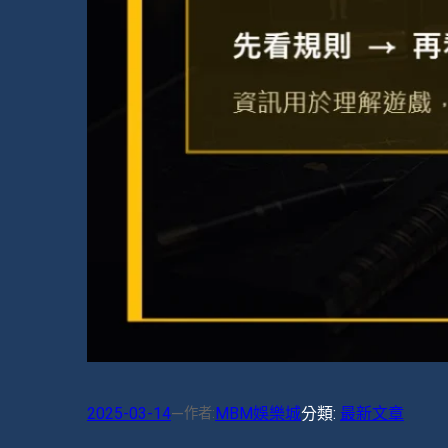
2025-03-14
MBM娛樂城
分類:
最新文章
—
作者: