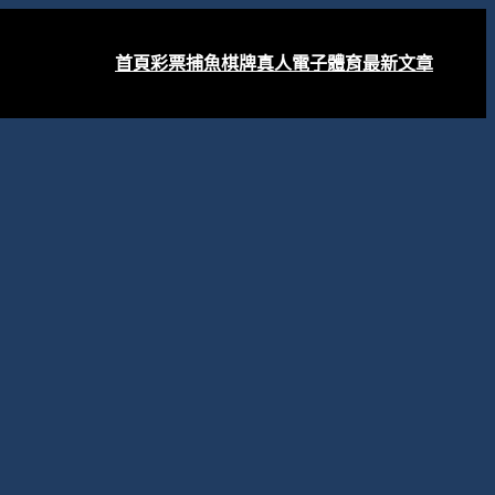
首頁
彩票
捕魚
棋牌
真人
電子
體育
最新文章