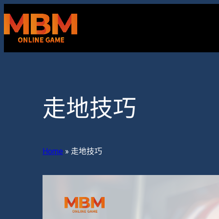
跳
至
主
要
內
容
走地技巧
Home
»
走地技巧