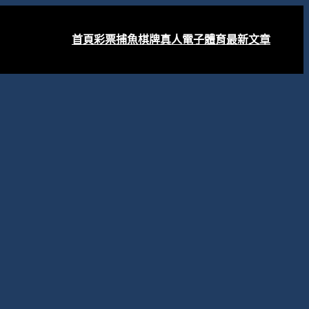
首頁
彩票
捕魚
棋牌
真人
電子
體育
最新文章