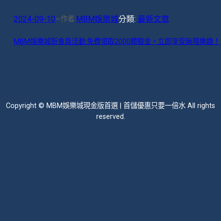
2024-09-10
MBM娛樂城
分類:
最新文章
作者:
—
MBM娛樂城新會員活動:免費領取2000體驗金，立即享受無限樂趣！
Copyright © MBM娛樂城現金版首選 | 首儲優惠只要一倍水 All rights
reserved.