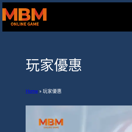
跳
至
主
要
內
容
玩家優惠
Home
»
玩家優惠