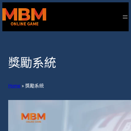
跳
至
主
要
內
容
獎勵系統
Home
»
獎勵系統