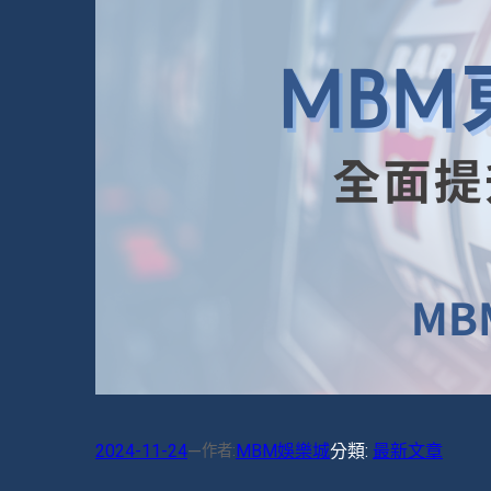
2024-11-24
MBM娛樂城
分類:
最新文章
—
作者: