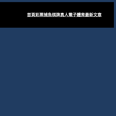
首頁
彩票
捕魚
棋牌
真人
電子
體育
最新文章