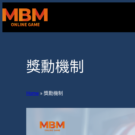
跳
至
主
要
內
容
獎勳機制
Home
»
獎勳機制