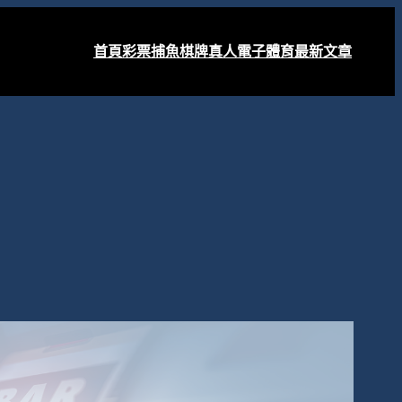
首頁
彩票
捕魚
棋牌
真人
電子
體育
最新文章