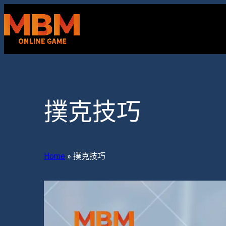
跳
至
主
要
內
容
撲克技巧
Home
»
撲克技巧