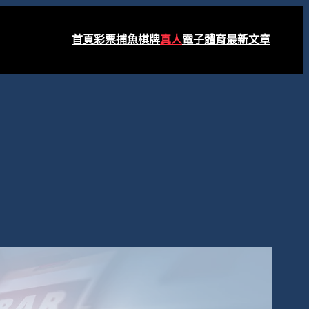
首頁
彩票
捕魚
棋牌
真人
電子
體育
最新文章