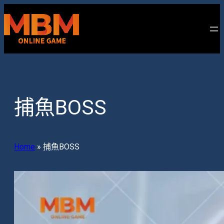
跳
至
主
要
內
容
捕魚BOSS
Home
»
捕魚BOSS