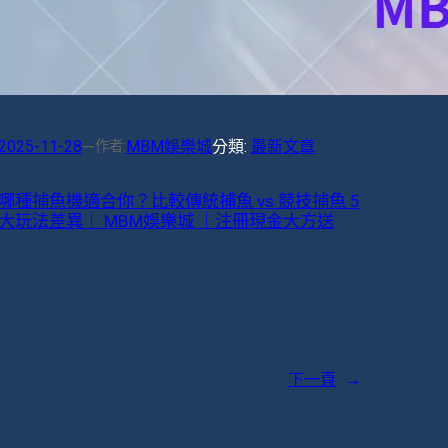
2025-11-28
MBM娛樂城
分類:
最新文章
—
作者:
哪種捕魚機適合你？比較傳統捕魚 vs 競技捕魚 5
大玩法差異｜ MBM娛樂城 ｜注冊現金大方送
下一頁
→