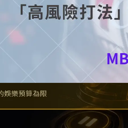
2026-01-14
MBM娛樂城
分類:
最新文章
—
作者:
捕魚機「高風險打法」vs「穩定獲利策略」！哪
種適合你？從實戰邏輯看懂真正差別｜ MBM娛
樂城