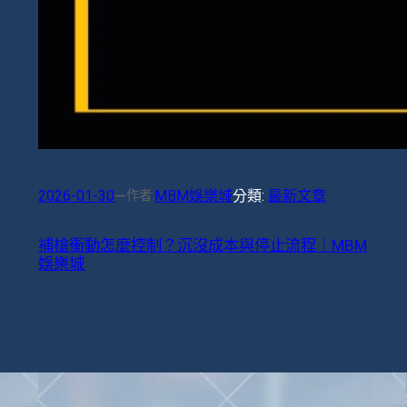
2026-01-30
MBM娛樂城
分類:
最新文章
—
作者:
補槍衝動怎麼控制？沉沒成本與停止流程｜MBM
娛樂城