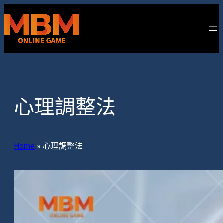
跳
至
主
要
內
容
心理調整法
Home
»
心理調整法