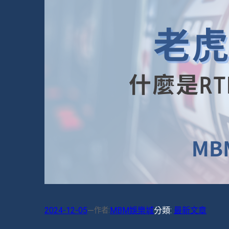
2024-12-05
MBM娛樂城
分類:
最新文章
—
作者: