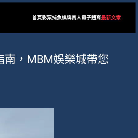
首頁
彩票
捕魚
棋牌
真人
電子
體育
最新文章
指南，MBM娛樂城帶您