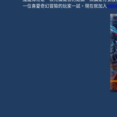
一位喜愛奇幻冒險的玩家一試。現在就加入
MB