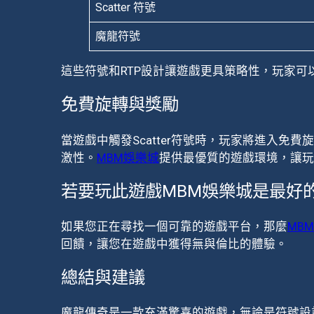
Scatter 符號
魔龍符號
這些符號和RTP設計讓遊戲更具策略性，玩家
免費旋轉與獎勵
當遊戲中觸發Scatter符號時，玩家將進入
激性。
MBM娛樂城
提供最優質的遊戲環境，讓玩
若要玩此遊戲MBM娛樂城是最好
如果您正在尋找一個可靠的遊戲平台，那麼
MB
回饋，讓您在遊戲中獲得無與倫比的體驗。
總結與建議
魔龍傳奇是一款充滿驚喜的遊戲，無論是符號設