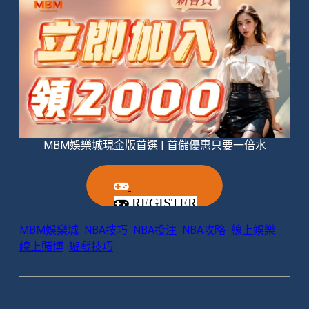
MBM娛樂城現金版首選 | 首儲優惠只要一倍水
REGISTER
MBM娛樂城
NBA技巧
NBA投注
NBA攻略
線上娛樂
線上賭博
遊戲技巧