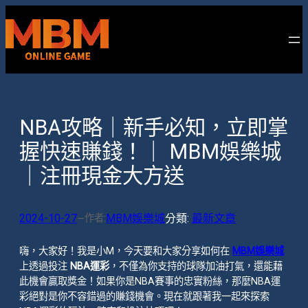
跳
至
主
要
內
容
NBA攻略｜新手必知，立即掌
握快速賺錢！｜ MBM娛樂城
｜注冊現金大方送
2024-10-27
MBM娛樂城
分類:
最新文章
作者:
—
嗨，大家好！我是小M，今天要和大家分享如何在
MBM娛樂城
上透過投注
NBA運彩
，不僅為你支持的球隊加油打氣，還能藉
此機會贏取獎金！如果你是NBA賽事的忠實粉絲，那麼NBA運
彩絕對是你不容錯過的賺錢機會。現在就跟著我一起來探索