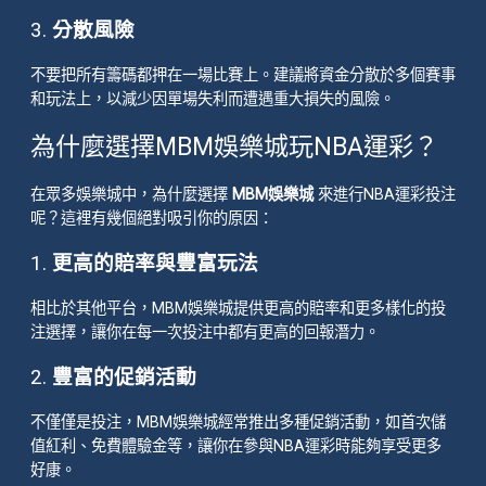
3.
分散風險
不要把所有籌碼都押在一場比賽上。建議將資金分散於多個賽事
和玩法上，以減少因單場失利而遭遇重大損失的風險。
為什麼選擇MBM娛樂城玩NBA運彩？
在眾多娛樂城中，為什麼選擇
MBM娛樂城
來進行NBA運彩投注
呢？這裡有幾個絕對吸引你的原因：
1.
更高的賠率與豐富玩法
相比於其他平台，MBM娛樂城提供更高的賠率和更多樣化的投
注選擇，讓你在每一次投注中都有更高的回報潛力。
2.
豐富的促銷活動
不僅僅是投注，MBM娛樂城經常推出多種促銷活動，如首次儲
值紅利、免費體驗金等，讓你在參與NBA運彩時能夠享受更多
好康。