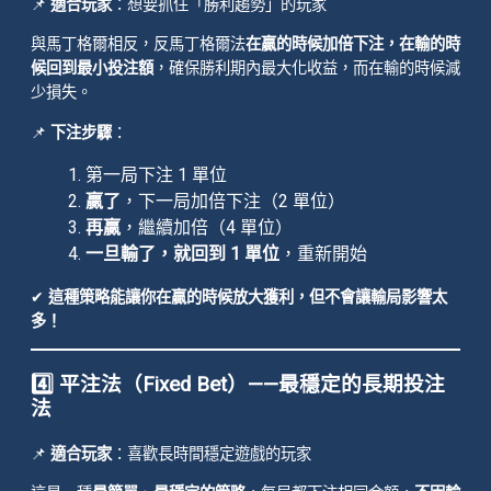
📌
適合玩家
：想要抓住「勝利趨勢」的玩家
與馬丁格爾相反，反馬丁格爾法
在贏的時候加倍下注，在輸的時
候回到最小投注額
，確保勝利期內最大化收益，而在輸的時候減
少損失。
📌
下注步驟
：
第一局下注 1 單位
贏了
，下一局加倍下注（2 單位）
再贏
，繼續加倍（4 單位）
一旦輸了，就回到 1 單位
，重新開始
✔
這種策略能讓你在贏的時候放大獲利，但不會讓輸局影響太
多！
4️⃣ 平注法（Fixed Bet）——最穩定的長期投注
法
📌
適合玩家
：喜歡長時間穩定遊戲的玩家