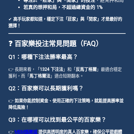
專注於「莊家」與「閒家」的投注
，避免押和局
若真的想押和局，不超過總資金的 1%
✔
高手玩家都知道，穩定下注「莊家」與「閒家」才是最好的
選擇！
❓ 百家樂投注常見問題（FAQ）
Q1：哪種下注法勝率最高？
👉 長期來看，「
1324 下注法
」和「
反馬丁格爾
」最適合穩定
獲利，而「
馬丁格爾法
」適合短期翻本。
Q2：百家樂可以長期獲利嗎？
👉
如果你能控制資金、使用正確的下注策略，就能提高勝率並
降低風險！
Q3：在哪裡可以找到最公平的百家樂？
👉
MBM娛樂城
提供高透明度的真人百家樂，確保公平遊戲體