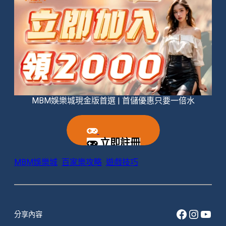
MBM娛樂城現金版首選 | 首儲優惠只要一倍水
立即註冊
MBM娛樂城
百家樂攻略
遊戲技巧
Faceboo
Instag
You
分享內容