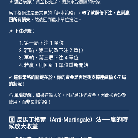
📌
適合玩家
：資金較充足、願意承受風險的玩家
馬丁格爾法是最常見的「翻本策略」，
輸了就翻倍下注，直到贏
回所有損失
，然後回到最小單位投注。
📌
下注步驟
：
第一局下注 1 單位
若輸，第二局改下注 2 單位
再輸，第三局下注 4 單位
若贏，則回到 1 單位重新開始
✔
這個策略的關鍵在於，你的資金是否足夠支撐連續輸 6-7 局
的狀況！
⚠
風險提醒
：如果連輸太多，可能會耗光資金，因此適合短期
使用，而非長期策略！
3️⃣ 反馬丁格爾（Anti-Martingale）法——贏的時
候放大收益