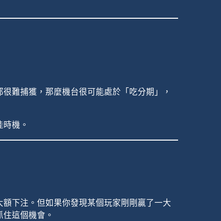
都很難捕獲，那麼機台很可能處於「吃分期」，
佳時機。
大額下注。但如果你發現某個玩家剛剛贏了一大
抓住這個機會。