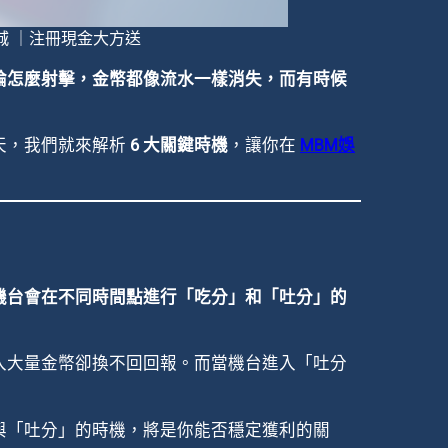
樂城 ｜注冊現金大方送
論怎麼射擊，金幣都像流水一樣消失，而有時候
天，我們就來解析
6 大關鍵時機
，讓你在
MBM娛
機台會在不同時間點進行「吃分」和「吐分」的
入大量金幣卻換不回回報。而當機台進入「吐分
與「吐分」的時機，將是你能否穩定獲利的關