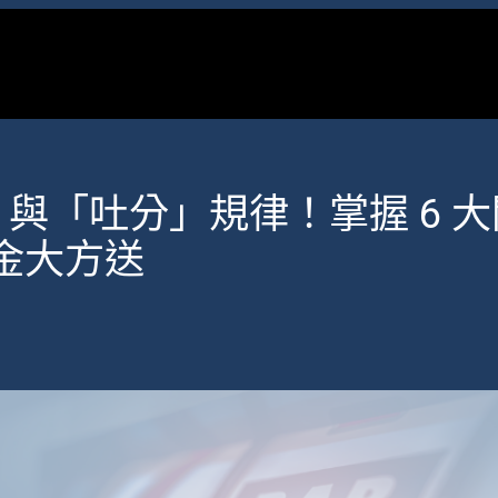
」與「吐分」規律！掌握 6 大
金大方送