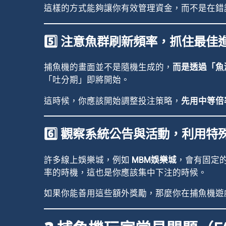
這樣的方式能夠讓你有效管理資金，而不是在錯
5️⃣ 注意魚群刷新頻率，抓住最佳
捕魚機的畫面並不是隨機生成的，
而是透過「魚
「吐分期」即將開始。
這時候，你應該開始調整投注策略，
先用中等倍
6️⃣ 觀察系統公告與活動，利用特
許多線上娛樂城，例如
MBM娛樂城
，會有固定
率的時機，這也是你應該集中下注的時候。
如果你能善用這些額外獎勵，那麼你在捕魚機遊