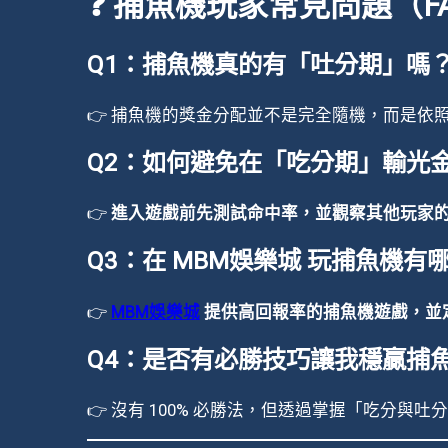
❓ 捕魚機玩家常見問題（F
Q1：捕魚機真的有「吐分期」嗎
👉 捕魚機的獎金分配並不是完全隨機，而是
Q2：如何避免在「吃分期」輸光
👉
進入遊戲前先測試命中率，並觀察其他玩家
Q3：在 MBM娛樂城 玩捕魚機有
👉
MBM娛樂城
提供高回報率的捕魚機遊戲，並
Q4：是否有必勝技巧讓我穩贏捕
👉 沒有 100% 必勝法，但透過掌握「吃分