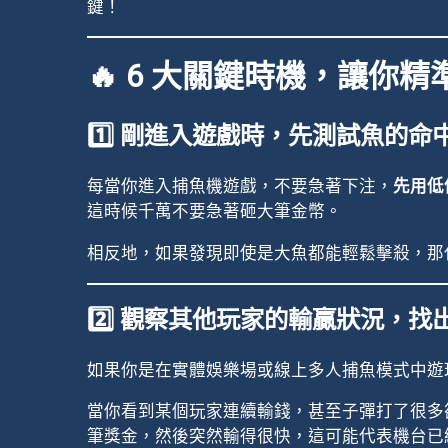
鍵！
🔥 6 大關鍵時機，讓你
1️⃣ 剛進入遊戲時，先測試魚的命
每當你進入捕魚機遊戲，不要急著下注，
先用低
這時候千萬不要急著砸大筆金幣。
相反地，如果發現即使是大魚都能輕鬆擊殺，那
2️⃣ 觀察其他玩家的輸贏狀況，找
如果你是在實體娛樂場或線上多人捕魚模式中遊
當你看到某個玩家連續輸錢，甚至子彈打了很多
筆獎金，然後突然輸得很快，這可能代表機台已