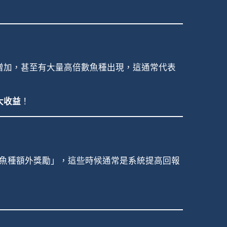
增加，甚至有大量高倍數魚種出現，這通常代表
大收益
！
魚種額外獎勵」，這些時候通常是系統提高回報