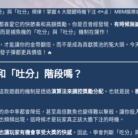
分」與「吐分」規律！掌握 6 大關鍵時機下注 🐟💰｜ MBM娛
都喜愛它的快節奏和高額獎勵。你是否曾經發現，
有時候無
而是捕魚機的「吃分」與「吐分」機制在運作！
，才能讓你的金幣翻倍，而不是成為貢獻獎池的冤大頭。今
發子彈都更具價值！🔥
」和「吐分」階段嗎？
這款遊戲的機制是透過
演算法來調控獎勵分配
。也就是說，
的命中率都會降低，甚至高倍數魚也變得難以擊殺，讓你投
也頻頻出現，這時候才是玩家真正該大膽下注的時機。
也讓玩家有機會享受大獎的快感
。因此，學會判斷「吃分」