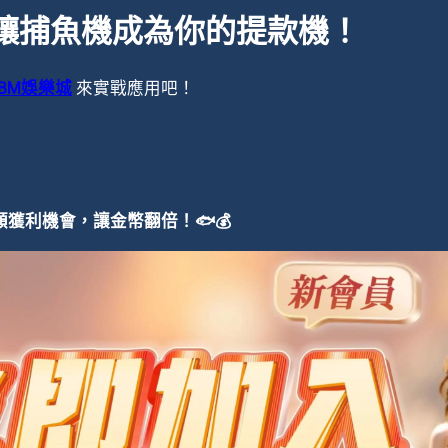
，讓捕魚機成為你的提款機！
BM娛樂城
來實戰應用吧！
獲利機會，讓金幣翻倍！🐟💰