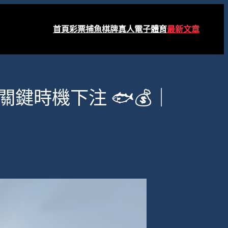
首頁
彩票
捕魚
棋牌
真人
電子
體育
最新文章
關鍵時機下注 🐟💰｜