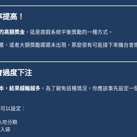
率提高！
的高額獎金
，這是遊戲系統平衡獎勵的一種方式。
獲，或者大額獎勵遲遲未出現，那麼很有可能接下來機台會
會過度下注
本，結果越輸越多
。為了避免這種情況，你應該事先設定一
你可以設定：
進入吃分期
利入袋