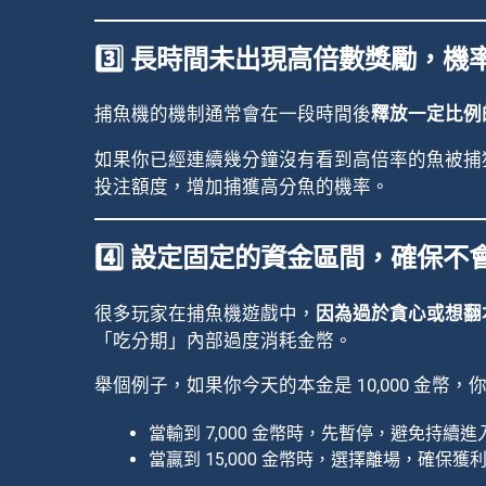
3️⃣ 長時間未出現高倍數獎勵，機
捕魚機的機制通常會在一段時間後
釋放一定比例
如果你已經連續幾分鐘沒有看到高倍率的魚被捕
投注額度，增加捕獲高分魚的機率。
4️⃣ 設定固定的資金區間，確保不
很多玩家在捕魚機遊戲中，
因為過於貪心或想翻
「吃分期」內部過度消耗金幣。
舉個例子，如果你今天的本金是 10,000 金幣，
當輸到 7,000 金幣時，先暫停，避免持續
當贏到 15,000 金幣時，選擇離場，確保獲