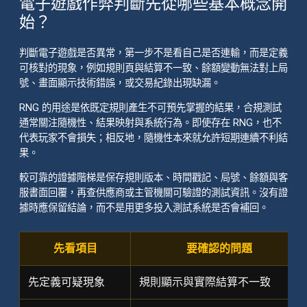
電子遊戲作弊判斷先從哪些基本概念開
始？
判斷電子遊戲是否異常，第一步不是看自己是否連輸，而是定義
可核對的現象，例如規則頁與結算不一致、餘額變動無法對上局
號、畫面顯示技術錯誤，或交易紀錄出現缺漏。
RNG 的用途是依既定規則產生不可預先掌握的結果，合規測試
通常關注隨機性、結果映射與系統行為。即使存在 RNG，也不
代表玩家不會損失；相反地，隨機性本來就允許短期連續不利結
果。
較可靠的證據階梯是保存規則版本、時間戳記、局號、餘額與客
服書面回覆，再查供應商或主管機關可驗證的測試資訊。沒有證
據時應保留結論，而不是用更多投入測試系統是否會補回。
先看項目
要確認的問題
先定義可疑現象
規則顯示與實際結算不一致