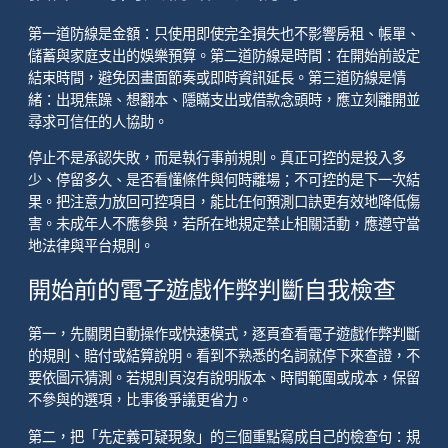
第一道防線是金額：只使用即使完全損失也不影響房租、帳單、
儲蓄與家庭支出的娛樂預算。第二道防線是時間：在開始前設定
結束時間，避免因畫面節奏或即時資訊延長。第三道防線是情
緒：出現焦躁、想翻本、隱瞞支出或借款念頭時，應立刻離開並
尋求可信任的人協助。
停止不是承認失敗，而是執行事前規則。真正可控的是投入多
少、停留多久、是否看懂條件與何時離場；不可控的是下一次結
果。把注意力放回可控項目，能比任何預測口訣更有效地降低傷
害。未成年人不應參與，若所在地規定禁止相關活動，應遵守當
地法律與平台規則。
開始前的電子遊戲作弊判斷自我檢查
第一，先關閉自動操作或快速模式，逐頁查看電子遊戲作弊判斷
的規則、賠付或結算說明。看到不熟悉的名詞就停下來查證，不
要依圖示猜測。若規則頁沒有說明版本、時間範圍或成本，保留
不參與的選項，比事後爭議更省力。
第二，把「先定義可疑現象」的三個重點寫成自己的檢查句：規