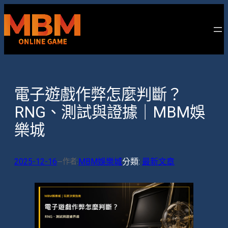
跳
至
主
要
內
容
電子遊戲作弊怎麼判斷？
RNG、測試與證據｜MBM娛
樂城
2025-12-16
MBM娛樂城
分類:
最新文章
作者:
—