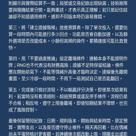
則顯示與實際結算不一致；局號或交易紀錄出現缺漏；技術故障
要與隨機結果分開。能夠重述，才表示真正理解；若只是記住結
論卻不知道適用條件，遇到不同版本時仍容易做錯。
第三，將「建立證據階梯」放進預算表。除了單次投入，還要估
算一段時間內可能進行多少回合、功能是否會自動加速，以及額
外選項是否改變成本。小額但高頻的操作，累積速度可能比直覺
快。
第四，用「不要過度推論」設定離場條件：連輸本身不能證明作
弊；RNG也不代表沒有財務風險；證據不足時保留結論。條件
應在開始前寫下，不能等情緒升高後才臨時決定。達線後先離開
畫面，至少冷卻一段時間，不用下一局測試自己是否能翻回。
第五，完成後只檢討流程，不以輸贏評分決策。即使某次結果有
利，若當時沒有看清規則、超過預算或違反停手條件，流程仍是
不合格；相反地，遵守上限後離場，即使短期結果不理想，也完
成了風險控制。
最後保留簡短紀錄：日期、規則版本、開始與結束時間、原定預
算、實際支出，以及是否遵守停止條件。隔天再回看，比在情緒
尚未平復時檢討更客觀。若連續幾次都改動上限、隱瞞支出或影