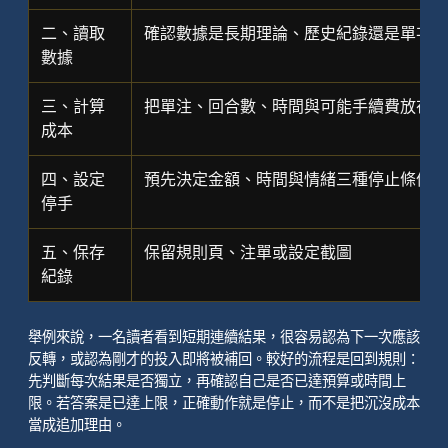
二、讀取
確認數據是長期理論、歷史紀錄還是單次結
數據
三、計算
把單注、回合數、時間與可能手續費放在一
成本
四、設定
預先決定金額、時間與情緒三種停止條件
停手
五、保存
保留規則頁、注單或設定截圖
紀錄
舉例來說，一名讀者看到短期連續結果，很容易認為下一次應該
反轉，或認為剛才的投入即將被補回。較好的流程是回到規則：
先判斷每次結果是否獨立，再確認自己是否已達預算或時間上
限。若答案是已達上限，正確動作就是停止，而不是把沉沒成本
當成追加理由。