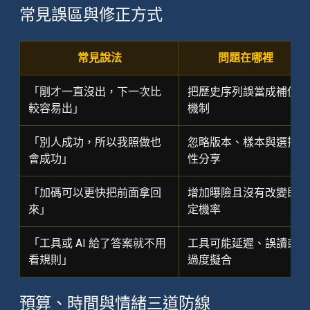
常見誤區與修正方式
常見說法
問題在哪裡
「剛才一直沒出，下一次比
把歷史序列誤當成補償
較容易出」
機制
「別人成功，所以我照做也
忽略版本、樣本與選擇
會成功」
性分享
「加碼可以更快把前面拿回
增加曝險且沒有改變既
來」
定機率
「工具或 AI 給了答案就不用
工具可能延遲、誤讀或
看規則」
過度擬合
預算、時間與情緒三道防線