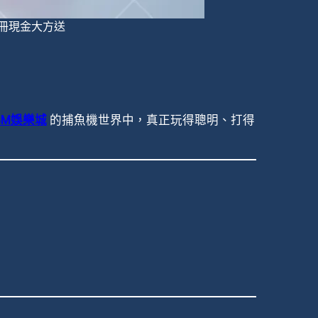
注冊現金大方送
BM娛樂城
的捕魚機世界中，真正玩得聰明、打得