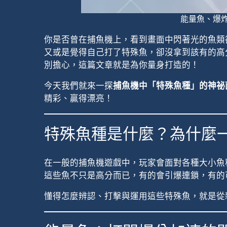
能量魚、爆炸
你是否曾在捕魚機上，看到畫面中閃著光的魚類
又或是覺得自己打了特殊魚，卻沒拿到該有的高
別擔心，這篇文章就是為你量身打造的！
今天我們就來一探
捕魚機中「特殊魚種」的神祕
精彩、贏得漂亮！
特殊魚種是什麼？為什麼
在一般的捕魚機遊戲中，玩家會面對各種大小魚
這些魚不只是高分而已，有的會引爆連鎖，有的
懂得怎麼辨認、打擊與運用這些特殊魚，就是從