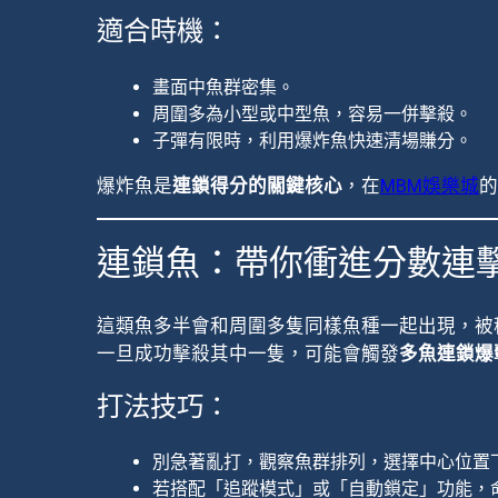
適合時機：
畫面中魚群密集。
周圍多為小型或中型魚，容易一併擊殺。
子彈有限時，利用爆炸魚快速清場賺分。
爆炸魚是
連鎖得分的關鍵核心
，在
MBM娛樂城
的
連鎖魚：帶你衝進分數連
這類魚多半會和周圍多隻同樣魚種一起出現，被
一旦成功擊殺其中一隻，可能會觸發
多魚連鎖爆
打法技巧：
別急著亂打，觀察魚群排列，選擇中心位置
若搭配「追蹤模式」或「自動鎖定」功能，