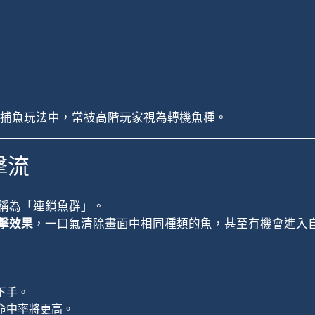
捕魚玩法中，常被高階玩家視為轉機魚種。
擊流
稱為「連鎖魚群」。
擊效果
，一口氣清除畫面中相同種類的魚，甚至有機會進入
下手。
命中率將更高。