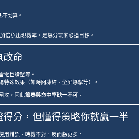
也不划算。
加倍魚出現機率，是爆分玩家必搶目標。
魚改命
雷電巨螃蟹等。
場特殊效果（如時間凍結、全屏爆擊等）。
圍攻，因此
節奏與命中率缺一不可
。
證得分，但懂得策略你就贏一半
使用錯誤、時機不對，反而虧更多。