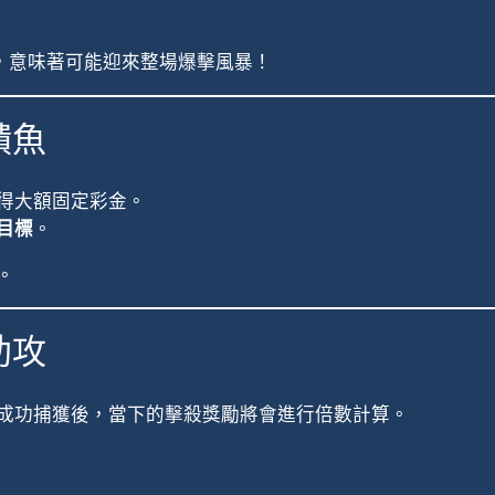
，意味著可能迎來整場爆擊風暴！
饋魚
得大額固定彩金。
目標
。
。
助攻
字，成功捕獲後，當下的擊殺獎勵將會進行倍數計算。