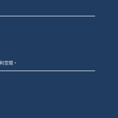
獲利空間。