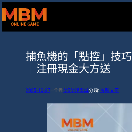
跳
至
主
要
內
容
捕魚機的「點控」技巧
｜注冊現金大方送
2025-10-27
MBM娛樂城
分類:
最新文章
—
作者: