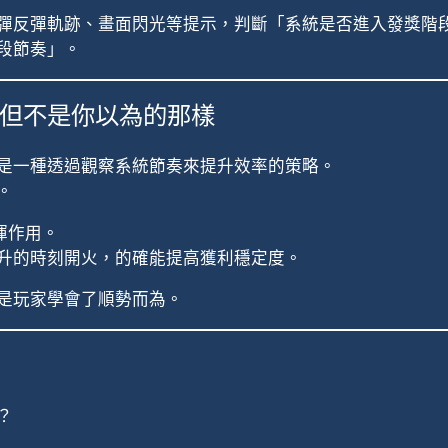
彈反彈軌跡、畫面閃光等提示，判斷「系統是否進入發獎階
段節奏」。
但不是你以為的那樣
是一種透過觀察系統節奏來提升效率的策略。
。
揮作用。
升的時刻開火，的確能提高獲利穩定度。
是玩家學會了順勢而為。
？