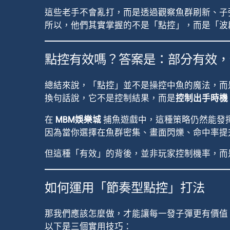
這些老手不會亂打，而是透過觀察魚群刷新、子
所以，他們其實掌握的不是「點控」，而是「波
點控有效嗎？答案是：部分有效，
總結來說，「點控」並不是操控中魚的魔法，而
換句話說，它不是控制結果，而是
控制出手時機
在
MBM娛樂城
捕魚遊戲中，這種策略仍然能發
因為當你選擇在魚群密集、畫面閃爍、命中率提
但這種「有效」的背後，並非玩家控制機率，而
如何運用「節奏型點控」打法
那我們應該怎麼做，才能讓每一發子彈更有價值
以下是三個實用技巧：