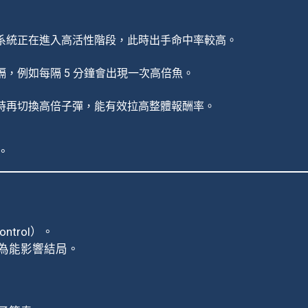
系統正在進入高活性階段，此時出手命中率較高。
，例如每隔 5 分鐘會出現一次高倍魚。
時再切換高倍子彈，能有效拉高整體報酬率。
。
ntrol）。
為能影響結局。