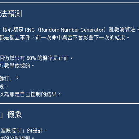
無法預測
都是 RNG（Random Number Generator）亂數演算法
都是獨立事件，前一次命中與否不會影響下一次的結果。
仍然只有 50% 的機率是正面。
有數學依據的。
難打」？
段。
以為那是自己控制的結果。
」假象
「波段控制」的設計。
行的分配機制。